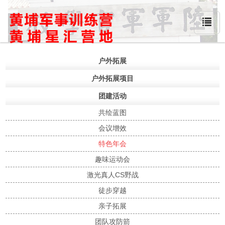
户外拓展
户外拓展项目
团建活动
共绘蓝图
会议增效
特色年会
趣味运动会
激光真人CS野战
徒步穿越
亲子拓展
团队攻防箭