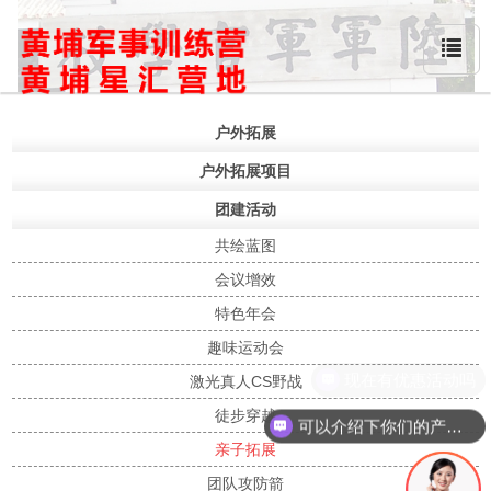
户外拓展
户外拓展项目
团建活动
共绘蓝图
会议增效
特色年会
趣味运动会
现在有优惠活动吗
激光真人CS野战
徒步穿越
可以介绍下你们的产品么
亲子拓展
团队攻防箭