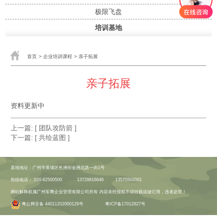
极限飞盘
培训基地
首页
>
企业培训课程
>
亲子拓展
亲子拓展
资料更新中
上一篇:
[ 团队攻防箭 ]
下一篇:
[ 共绘蓝图 ]
基地地址：广州市黄埔区长洲街金洲北路一街1号
热线电话：
020-82500500
13729816646
13570502001
网站解释权属广州军鹰企业管理有限公司所有 内容未经授权不得转载或做它用，违者必究！
粤公网安备 44011202000129号
粤ICP备17012827号