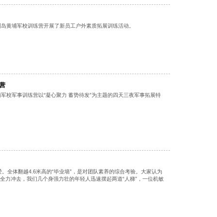
长洲岛黄埔军校训练营开展了新员工户外素质拓展训练活动。
营
埔军校军事训练营以“凝心聚力 蓄势待发”为主题的四天三夜军事拓展特
。全体翻越4.6米高的“毕业墙”，是对团队素养的综合考验。大家认为
家全力冲去，我们几个身强力壮的年轻人迅速摆起两道“人梯”，一位机敏