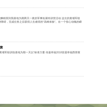
攻城狮精英到我基地为期两天一夜的军事拓展特训营活动 这次的黄埔军校
障碍，完成任务之后获得人生难得的“高峰体验”。在一个惊心动魄的瞬
训营
到黄埔军校训练基地为期一天以“标准力量 传递幸福2018首届幸福西饼黄