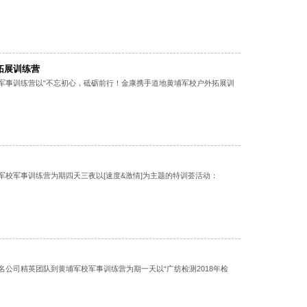
拓展训练营
军校军事训练营以“不忘初心，砥砺前行！金康携手道地黄埔军校户外拓展训
埔军校军事训练营为期四天三夜以[速度&激情]为主题的特训荟活动：
多名公司精英团队到黄埔军校军事训练营为期一天以“广纺检测2018年检