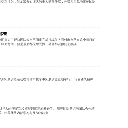
的交互行为，显示出关心团队的主人翁责任感，并努力自觉地维护团队
练营
分同事为了帮助团队或自己同事完成挑战任务而付出自己在这个项目的
、脑力劳动，但是最后都无怨无悔，甚至都说你们去挑战
军事户外拓展训练活动在黄埔军校军事拓展训练基地举行。 培养团队精神、
展训练活动在黄埔军校拓展训练基地开始了。 培养团队意识与团队合作精
系，培养团队内部学习与互助的能力