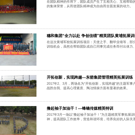
在团队精神的作用下，团队成员产生了互相关心、互相帮助
的集体荣誉，从而使团队精神成为自由而全面发展的动力。
穗和集团“全力以赴 争创佳绩”精英团队黄埔拓展训
在这次黄埔军校拓展训练项目：天使之手、翻毕业墙等，部
训练机会，虽然在帮助团队或自己同事完成任务而付出体力
开拓创新，实现跨越—东箭集团管理精英拓展训练
2017年2、3月，两场名为“开拓创新，实现跨越”的主题
战胜自我、提高心理素质、陶冶情操方面有显著的效果。
撸起袖子加油干！—锋镝传媒精英特训
2017年3月一场以“撸起袖子加油干！”为主题精英军事拓
神，提高团队工作效率，营造和谐环境，培养良好的人际关