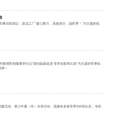
动
军校军事训练营以：直流工厂“凝心聚力，高效执行，战旺季！”为主题的拓
在广州黄埔军校隆重举行以“团结砥砺奋进 变革创新再出发”为主题的军事拓
满满！
建活动、青少年夏（冬）令营活动，现服务多家世界500强企业，专职