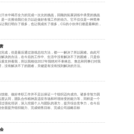
在汗水中竭尽全力的完成一次次的挑战，回顾的拓展训练中承受的挑战
，是一次推动我们全力以赴做好各项工作的动力。它不仅仅是一种简单
练让我们明白了很多，也让我成长了很多，CG的小伙伴们都是最棒的，
营
能完成，但是最后通过游戏总结方法，都一一解决了所以困难。由此可
有解决的办法，在今后的工作中、生活中没有解决不了的困难，只是你
盾支持着我，所以我相信2017年我绝对不辜林总、詹总和同事们对我
理，没有解决不了的困难，关键是有没有找到解决的方法。
业技能、做好本职工作并不足以保证一个组织迈向成功。诸多非智力因
高度认同，团队合作精神及适应市场和环境转变的能力等，同样是一个
通过强化培训，深入挖掘个人与团队的潜力，提升综合竞争力，在今后
到全面提升组织能力、完成销售目标、完成公司战略目标
大会