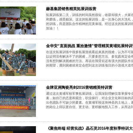
赫基集团销售精英拓展训练营
拓展训练第二天，训练的时间虽然很短，收获却很大，大家
和磨练，感受颇深。这次的拓展训练，是一次身心的大洗礼
的训练，而是团队合作精神的完美体现。经过这次的拓展训
加油！！
金华安“直面挑战 重拾激情”管理精英黄埔拓展特训
在这次拓展训练中很多拓展游戏看起来真的很难，认为不可
以证明没有解决不了的困难，只要多想方法、多实践肯定会
没有想到解决困难的方法。再说在我背后还有强大的团队作后
的期望，遇到困难就肯定会想到这次训练项目的小游戏大道
金牌亚洲陶瓷亮剑2016营销精英特训营
通过这次黄埔军校军事拓展训练，让我深刻理解仅靠掌握专
素，如自己的态度和观念，职业操行，对企业文化和目标的
出色团队不可缺少的要素。在黄埔军校这块神圣的土地上，
的岗位上得以更自信、更主动、更积极地投入工作，从而达
《聚焦终端 经营实战》晶石灵2016年度秋季特训